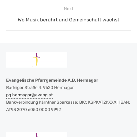
post:
Next
Next
Wo Musik berührt und Gemeinschaft wächst
post:
Evangelische Pfarrgemeinde A.B. Hermagor
Radniger Straße 4, 9620 Hermagor
pg.hermagor@evang.at
Bankverbindung Kärntner Sparkasse: BIC: KSPKAT2KXXX | IBAN:
AT93 2070 6050 0000 9992