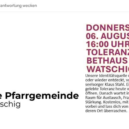
die trägt. Leitung, die weitergeht
erantwortung wecken
uth Sound meets Hermagor
war ihre Stimme im Raum
 AUFATMEN. AUFLEBEN.
eden
eibt
eibt
hrt und Gemeinschaft wächst
& ein E‑Bike