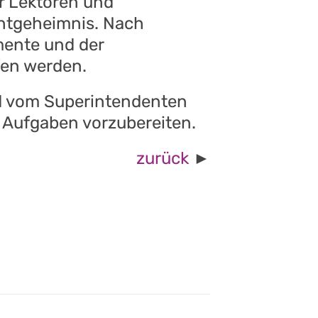
r Lektoren und
chtgeheimnis. Nach
mente und der
fen werden.
d vom Superintendenten
re Aufgaben vorzubereiten.
zurück
►