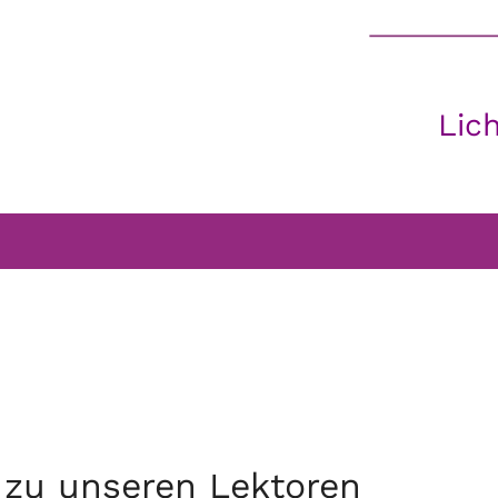
Lic
EELENNAHRUNG
KIRCHENMÄUSE
KIRCHE & ICH
P
EINFACH & DIREKT
zu unseren Lektoren