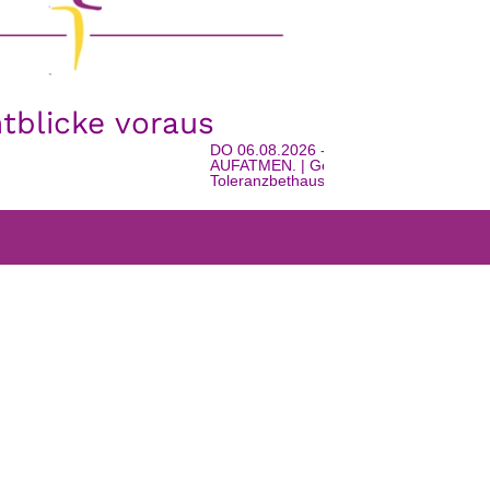
htblicke voraus
DO 06.08.2026 - 16:00 Uhr | EINTRETEN.
AUFATMEN. | Geschichte, Gemeinschaft u
Toleranzbethaus in Watschig | mit Urlaubss
FARRGEMEINDEN
WEISS’T NOCH