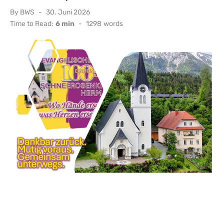
Posted
By
BWS
30. Juni 2026
on
Time to Read:
6 min
-
1298
words