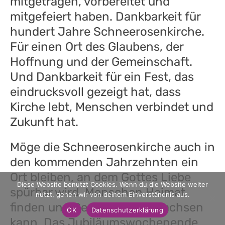
mitgetragen, vorbereitet und
mitgefeiert haben. Dankbarkeit für
hundert Jahre Schneerosenkirche.
Für einen Ort des Glaubens, der
Hoffnung und der Gemeinschaft.
Und Dankbarkeit für ein Fest, das
eindrucksvoll gezeigt hat, dass
Kirche lebt, Menschen verbindet und
Zukunft hat.
Möge die Schneerosenkirche auch in
den kommenden Jahrzehnten ein
Ort bleiben, an dem Gottes Liebe
Diese Website benutzt Cookies. Wenn du die Website weiter
spürbar wird, Menschen Heimat
nutzt, gehen wir von deinem Einverständnis aus.
finden und Gemeinschaft wachsen
OK
Datenschutzerklärung
kann. Das Jubiläumswochenende