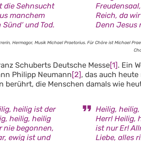
st die Sehnsucht
Freudensaal,
s aus manchem
Reich, da wir
n Sünd‘ und Tod.
Denn Jesus 
rerin, Hermagor, Musik Michael Praetorius. Für Chöre ist Michael Prae
Cho
Franz Schuberts Deutsche Messe
[1]
. Ein 
ann Philipp Neumann
[2]
, das auch heute 
en berührt, die Menschen damals wie he
lig, heilig ist der
Heilig, heilig,
ig, heilig, heilig
Herr! Heilig, h
der nie begonnen,
ist nur Er! A
r, ewig ist und
Liebe, alles 