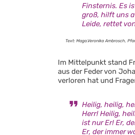
Finsternis. Es i
groß, hilft un
Leide, rettet vo
Text: Mag
a
.Veronika Ambrosch, Pfar
Im Mittelpunkt stand 
aus der Feder von Joh
verloren hat und Frag
Heilig, heilig, hei
Herr! Heilig, heil
ist nur Er! Er, 
Er, der immer wa