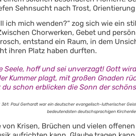
efen Sehnsucht nach Trost, Orientierun
ll ich mich wenden?“ zog sich wie ein sti
Zwischen Chorwerken, Gebet und persön
rosch, entstand ein Raum, in dem Unsich
t ihren Platz haben durften.
 Seele, hoff und sei unverzagt! Gott wir
der Kummer plagt, mit großen Gnaden rüc
rst du schon erblicken die Sonn der schön
361: Paul Gerhardt war ein deutscher evangelisch-lutherischer Geistli
bedeutendsten deutschsprachigen Kirchenlie
ie von Krisen, Brüchen und vielen offenen
usik aufrichten kann, Glaube tragen kan