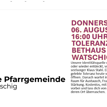
die trägt. Leitung, die weitergeht
erantwortung wecken
uth Sound meets Hermagor
war ihre Stimme im Raum
 AUFATMEN. AUFLEBEN.
eden
eibt
eibt
hrt und Gemeinschaft wächst
& ein E‑Bike