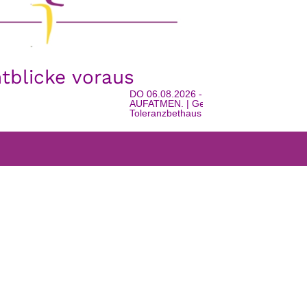
htblicke voraus
DO 06.08.2026 - 16:00 Uhr | EINTRETEN. 
AUFATMEN. | Geschichte, Gemeinschaft und
Toleranzbethaus in Watschig | mit Urlaubssee
FARRGEMEINDEN
WEISS’T NOCH