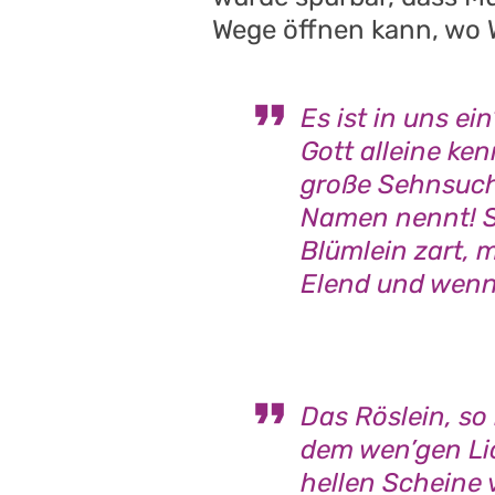
Wege öffnen kann, wo W
Es ist in uns ei
Gott alleine kenn
große Sehnsucht
Namen nennt! Si
Blümlein zart, m
Elend und wenn
Das Röslein, so 
dem wen’gen Lic
hellen Scheine v