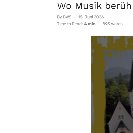
Wo Musik berüh
Posted
By
BWS
15. Juni 2026
on
Time to Read:
4 min
-
893
words