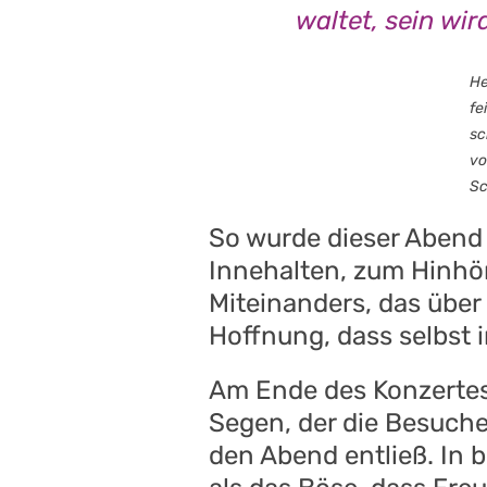
waltet, sein wi
He
fe
sc
vo
Sc
So wurde dieser Abend 
Innehalten, zum Hinhör
Miteinanders, das über 
Hoffnung, dass selbst i
Am Ende des Konzertes
Segen, der die Besuche
den Abend entließ. In 