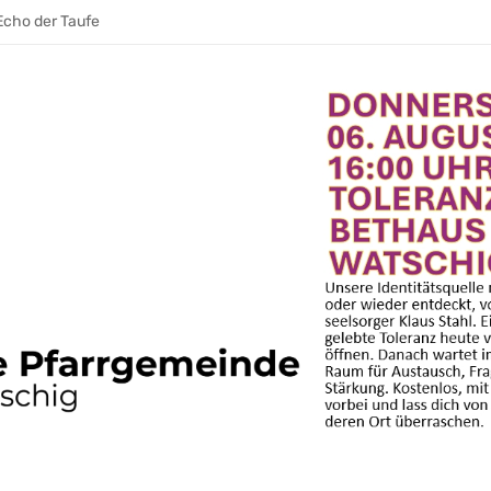
erantwortung wecken
Echo der Taufe
war ihre Stimme im Raum
 AUFATMEN. AUFLEBEN.
den
eibt
eibt
hrt und Gemeinschaft wächst
& ein E‑Bike
ie trägt. Leitung, die weitergeht