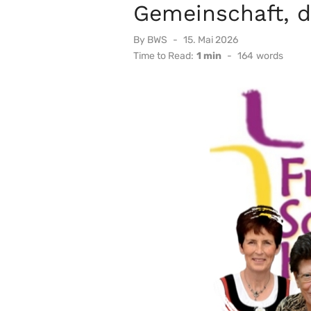
Gemeinschaft, di
Posted
By
BWS
15. Mai 2026
on
Time to Read:
1 min
-
164
words