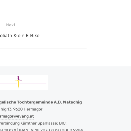
Next
oliath & ein E‑Bike
gelische Tochtergemeinde A.B. Watschig
hig 13, 9620 Hermagor
ermagor@evang.at
erbindung Kärntner Sparkasse: BIC:
T2KXXX | IBAN: AT18 2070 6050 0000 9984