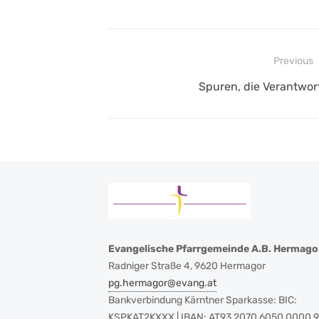
Beitragsnavigation
Previous
Previous
Spuren, die Verantwo
post:
Evangelische Pfarrgemeinde A.B. Hermago
Radniger Straße 4, 9620 Hermagor
pg.hermagor@evang.at
Bankverbindung Kärntner Sparkasse: BIC:
KSPKAT2KXXX | IBAN: AT93 2070 6050 0000 