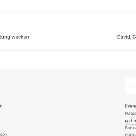
Next
rtung wecken
David, G
post:
r
Evan
Watsc
pg.h
Bankv
9992
KSPKA