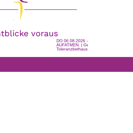
htblicke voraus
DO 06.08.2026 - 16:00 Uhr | EINTRETEN.
AUFATMEN. | Geschichte, Gemeinschaft u
Toleranzbethaus in Watschig | mit Urlaubss
FARRGEMEINDEN
WEISS’T NOCH