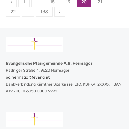
Seitennummerierung
‹
1
…
18
19
20
21
der
22
…
183
›
Beiträge
Evangelische Pfarrgemeinde A.B. Hermagor
Radniger Straße 4, 9620 Hermagor
pg.hermagor@evang.at
Bankverbindung Kärntner Sparkasse: BIC: KSPKAT2KXXX | IBAN:
AT93 2070 6050 0000 9992