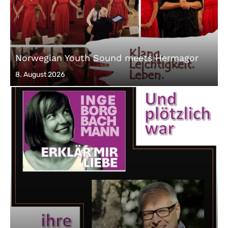
Norwegian Youth Sound meets Hermagor
Posted
8. August 2026
on