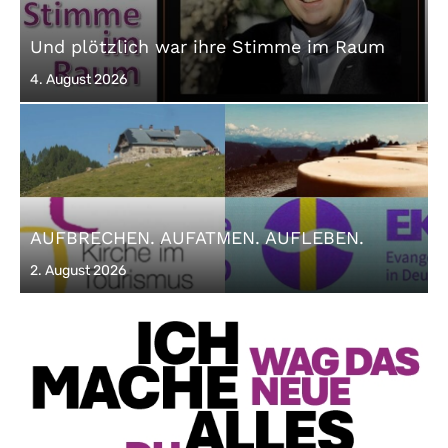
Und plötzlich war ihre Stimme im Raum
Posted
4. August 2026
on
AUFBRECHEN. AUFATMEN. AUFLEBEN.
Posted
2. August 2026
on