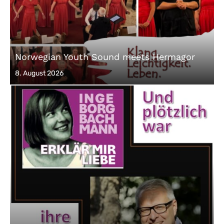
Norwegian Youth Sound meets Hermagor
Posted
8. August 2026
on