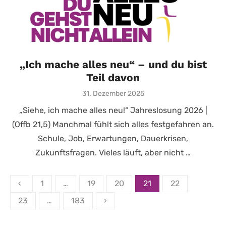
„Ich mache alles neu“ – und du bist
Teil davon
Posted
31. Dezember 2025
on
„Siehe, ich mache alles neu!“ Jahreslosung 2026 |
(Offb 21,5) Manchmal fühlt sich alles festgefahren an.
Schule, Job, Erwartungen, Dauerkrisen,
Zukunftsfragen. Vieles läuft, aber nicht …
Seitennummerierung
‹
1
…
19
20
21
22
der
23
…
183
›
Beiträge