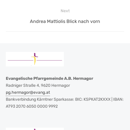
post:
Next
Next
Andrea Mattiolis Blick nach vorn
post:
Evangelische Pfarrgemeinde A.B. Hermagor
Radniger Straße 4, 9620 Hermagor
pg.hermagor@evang.at
Bankverbindung Kärntner Sparkasse: BIC: KSPKAT2KXXX | IBAN:
AT93 2070 6050 0000 9992