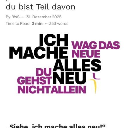
du bist Teil davon
Posted
By
BWS
31. Dezember 2025
on
Time to Read:
2 min
-
353
words
„Siehe, ich mache alles neu!“