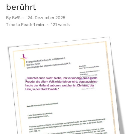
berührt
Posted
By
BWS
24. Dezember 2025
on
Time to Read:
1 min
-
121
words