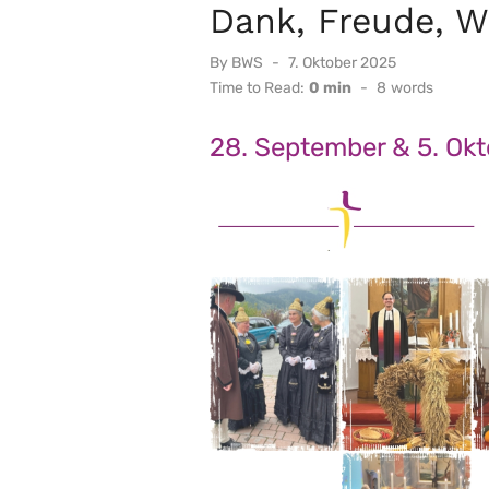
Dank, Freude, 
Posted
By
BWS
7. Oktober 2025
on
Time to Read:
0 min
-
8
words
28. September & 5. Ok