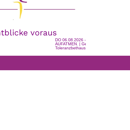
htblicke voraus
DO 06.08.2026 - 16:00 Uhr | EINTRETEN
AUFATMEN. | Geschichte, Gemeinschaft u
Toleranzbethaus in Watschig | mit Urlaubss
FARRGEMEINDEN
WEISS’T NOCH