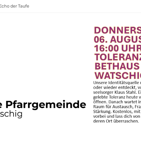
erantwortung wecken
Echo der Taufe
 war ihre Stimme im Raum
 AUFATMEN. AUFLEBEN.
eden
leibt
leibt
hrt und Gemeinschaft wächst
& ein E‑Bike
die trägt. Leitung, die weitergeht