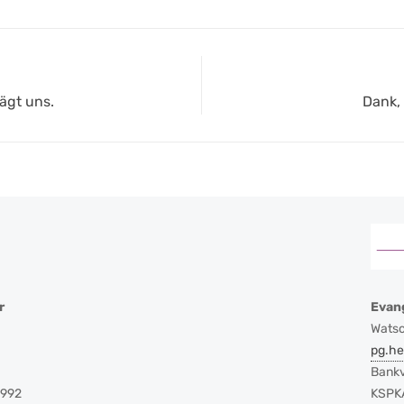
Next
rägt uns.
Dank,
post:
r
Evan
Watsc
pg.h
Bankv
9992
KSPKA