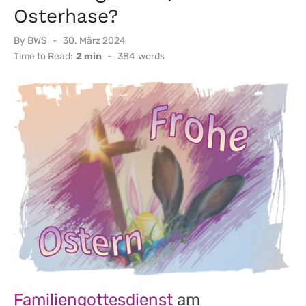
Osterhase?
Posted
By
BWS
30. März 2024
on
Time to Read:
2 min
-
384
words
Familiengottesdienst
am