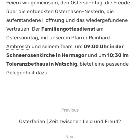
Feiern wir gemeinsam, den Ostersonntag, die Freude
über die entdeckten Osterhasen-Nesterln, die
auferstandene Hoffnung und das wiedergefundene
Vertrauen. Der
Familiengottesdienst
am
Ostersonntag, mit unserem Pfarrer
Reinhard
Ambrosch
und seinem Team, um
09:00 Uhr in der
Schneerosenkirche in Hermagor
und um
10:30 im
Toleranzbethaus in Watschig
, bietet eine passende
Gelegenheit dazu.
Beitragsnavigation
Previous
Previous
Osterferien | Zeit zwischen Leid und Freud?
post:
Next