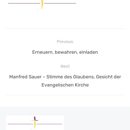
Beitragsnavigation
Previous
Previous
Erneuern, bewahren, einladen
post:
Next
Next
Manfred Sauer – Stimme des Glaubens, Gesicht der
post:
Evangelischen Kirche