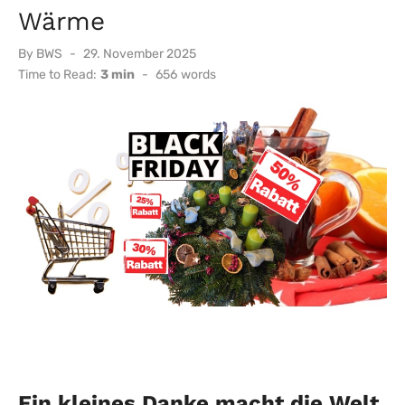
Wärme
Posted
By
BWS
29. November 2025
on
Time to Read:
3 min
-
656
words
Ein kleines Danke macht die Welt