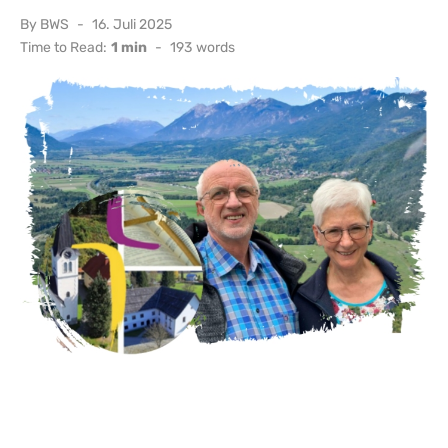
Posted
By
BWS
16. Juli 2025
on
Time to Read:
1 min
-
193
words