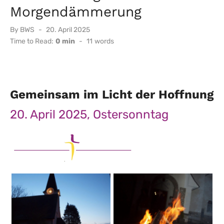
Morgendämmerung
Posted
By
BWS
20. April 2025
on
Time to Read:
0 min
-
11
words
Gemeinsam im Licht der Hoffnung
20. April 2025, Ostersonntag