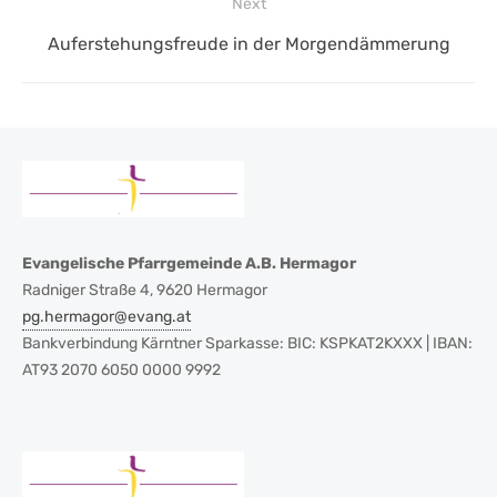
Next
Next
Auferstehungsfreude in der Morgendämmerung
post:
Evangelische Pfarrgemeinde A.B. Hermagor
Radniger Straße 4, 9620 Hermagor
pg.hermagor@evang.at
Bankverbindung Kärntner Sparkasse: BIC: KSPKAT2KXXX | IBAN:
AT93 2070 6050 0000 9992