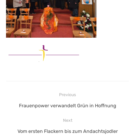
Beitragsnavigation
Previous
Previous
Frauenpower verwandelt Grün in Hoffnung
post:
Next
Next
Vom ersten Flackern bis zum Andachtsjodler