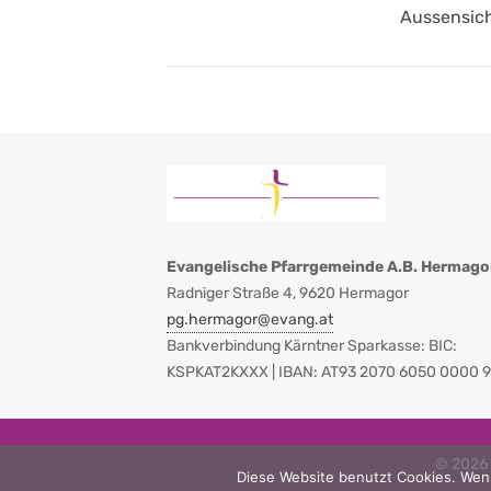
Previous
Aussensic
post:
Evangelische Pfarrgemeinde A.B. Hermago
Radniger Straße 4, 9620 Hermagor
pg.hermagor@evang.at
Bankverbindung Kärntner Sparkasse: BIC:
KSPKAT2KXXX | IBAN: AT93 2070 6050 0000 
© 2026 
Diese Website benutzt Cookies. Wenn