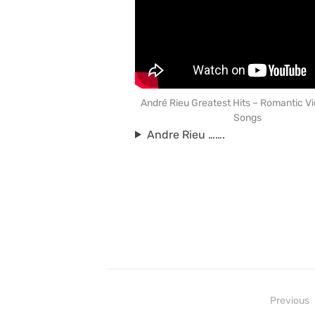
André Rieu Greatest Hits – Romantic Vi
Songs
Andre Rieu …….
Beitragsnavigation
Previous