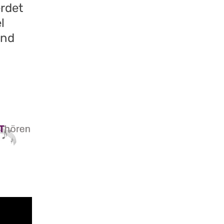
erdet
l
und