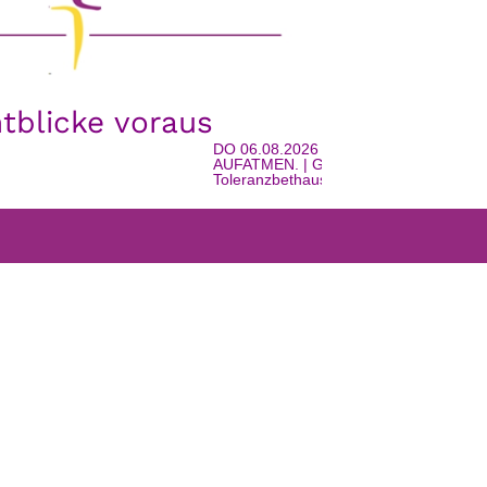
htblicke voraus
DO 06.08.2026 - 16:00 Uhr | EINTRETEN
AUFATMEN. | Geschichte, Gemeinschaft u
Toleranzbethaus in Watschig | mit Urlaubss
FARRGEMEINDEN
WEISS’T NOCH