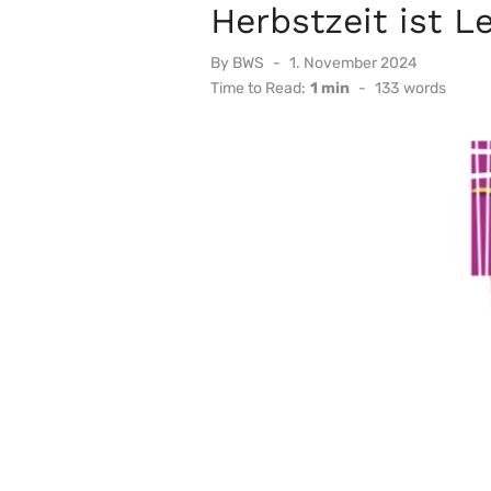
Herbstzeit ist L
Posted
By
BWS
1. November 2024
on
Time to Read:
1 min
-
133
words