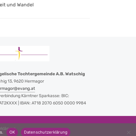
heit und Wandel
gelische Tochtergemeinde A.B. Watschig
hig 13, 9620 Hermagor
ermagor@evang.at
erbindung Kärntner Sparkasse: BIC:
T2KXXX | IBAN: AT18 2070 6050 0000 9984
rklärung
s.
OK
Datenschutzerklärung