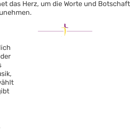
 das Herz, um die Worte und Botschafte
fzunehmen.
lich
 der
s
sik,
wählt
ibt
.