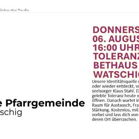
erantwortung wecken
Echo der Taufe
 war ihre Stimme im Raum
 AUFATMEN. AUFLEBEN.
eden
leibt
leibt
hrt und Gemeinschaft wächst
& ein E‑Bike
die trägt. Leitung, die weitergeht