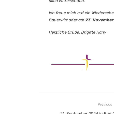
allen Mitreisenden.
Ich freue mich auf ein Wiederseh
Bauerwirt oder am
23. November
Herzliche Grüße, Brigitte Hany
Beitragsnavigation
Previous
Previous
21. September 2024 in Bad G