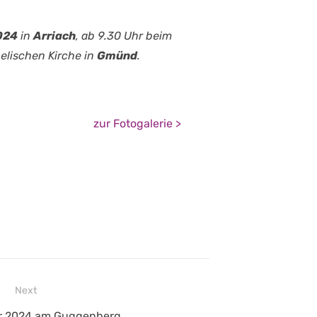
024
in
Arriach
, ab 9.30 Uhr beim
lischen Kirche in
Gmünd
.
zur Fotogalerie >
Next
r 2024 am Guggenberg