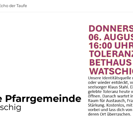
erantwortung wecken
Echo der Taufe
war ihre Stimme im Raum
 AUFATMEN. AUFLEBEN.
den
eibt
eibt
hrt und Gemeinschaft wächst
& ein E‑Bike
ie trägt. Leitung, die weitergeht