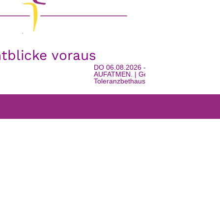
htblicke voraus
DO 06.08.2026 - 16:00 Uhr | EINTRETEN. E
AUFATMEN. | Geschichte, Gemeinschaft und
Toleranzbethaus in Watschig | mit Urlaubssee
FARRGEMEINDEN
WEISS’T NOCH