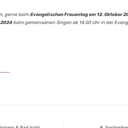
en, gerne beim
Evangelischen Frauentag am 12. Oktober 2
 2024
beim gemeinsamen Singen ab 14.00 Uhr in der Evange
Next
oisern & Bad Ischl
8. Septembe