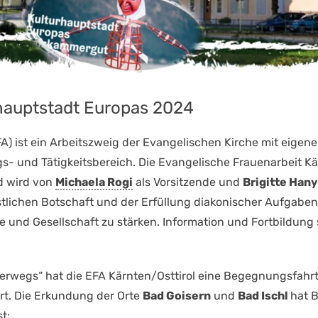
rhauptstadt Europas 2024
A) ist ein Arbeitszweig der Evangelischen Kirche mit eigen
s- und Tätigkeitsbereich. Die Evangelische Frauenarbeit Kärn
d wird von
Michaela Rogi
als Vorsitzende und
Brigitte Hany
tlichen Botschaft und der Erfüllung diakonischer Aufgaben,
he und Gesellschaft zu stärken. Information und Fortbildung
rwegs“ hat die EFA Kärnten/Osttirol eine Begegnungsfahrt
rt. Die Erkundung der Orte
Bad Goisern
und
Bad Ischl
hat B
t: