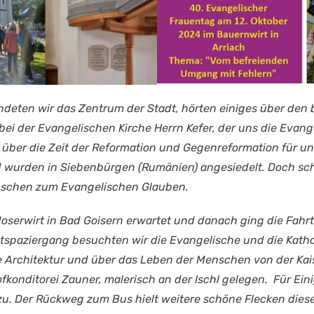
eten wir das Zentrum der Stadt, hörten einiges über den 
bei der Evangelischen Kirche Herrn Kefer, der uns die Evang
ber die Zeit der Reformation und Gegenreformation für uns 
d wurden in Siebenbürgen (Rumänien) angesiedelt. Doch sc
nschen zum Evangelischen Glauben.
serwirt in Bad Goisern erwartet und danach ging die Fahrt
tspaziergang besuchten wir die Evangelische und die Kathol
re Architektur und über das Leben der Menschen von der Kai
konditorei Zauner, malerisch an der Ischl gelegen. Für Ein
. Der Rückweg zum Bus hielt weitere schöne Flecken dieser