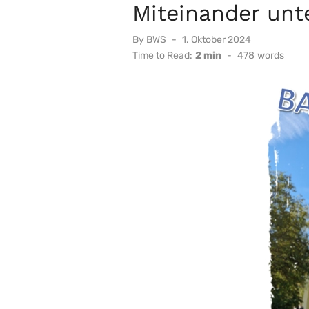
Miteinander unt
Posted
By
BWS
1. Oktober 2024
on
Time to Read:
2 min
-
478
words