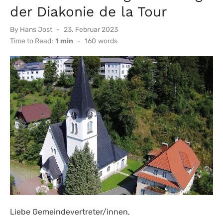
der Diakonie de la Tour
Posted
By
Hans Jost
23. Februar 2023
on
Time to Read:
1 min
-
160
words
Liebe Gemeindevertreter/innen,