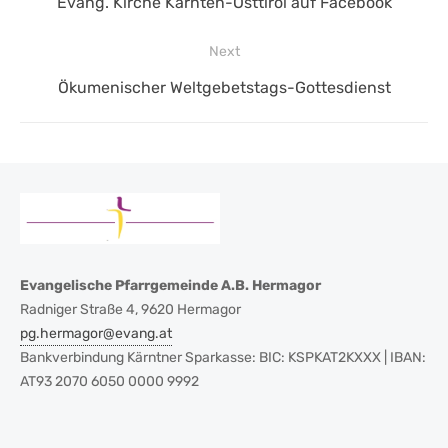
Previous
Evang. Kirche Kärnten-Osttirol auf Facebook
post:
Next
Next
Ökumenischer Weltgebetstags-Gottesdienst
post:
Evangelische Pfarrgemeinde A.B. Hermagor
Radniger Straße 4, 9620 Hermagor
pg.hermagor@evang.at
Bankverbindung Kärntner Sparkasse: BIC: KSPKAT2KXXX | IBAN:
AT93 2070 6050 0000 9992