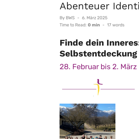
Abenteuer Identi
Posted
By
BWS
6. März 2025
on
Time to Read:
0 min
-
17
words
Finde dein Innere
Selbstentdeckung
28. Februar bis 2. Mär