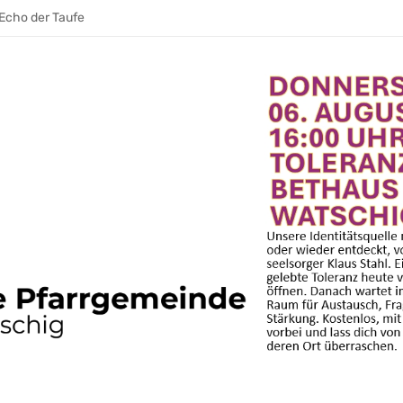
erantwortung wecken
 Echo der Taufe
 war ihre Stimme im Raum
 AUFATMEN. AUFLEBEN.
eden
leibt
leibt
hrt und Gemeinschaft wächst
 & ein E‑Bike
die trägt. Leitung, die weitergeht