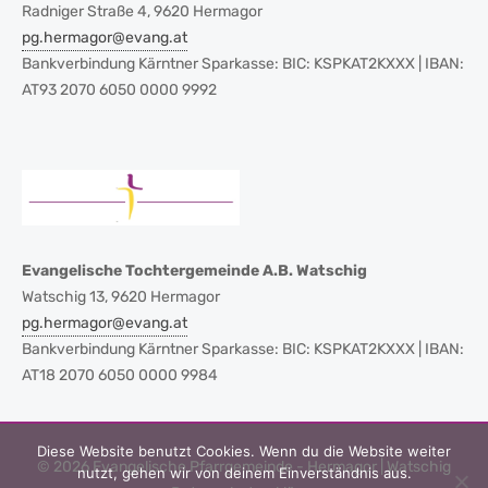
Radniger Straße 4, 9620 Hermagor
pg.hermagor@evang.at
Bankverbindung Kärntner Sparkasse: BIC: KSPKAT2KXXX | IBAN:
AT93 2070 6050 0000 9992
Evangelische Tochtergemeinde A.B. Watschig
Watschig 13, 9620 Hermagor
pg.hermagor@evang.at
Bankverbindung Kärntner Sparkasse: BIC: KSPKAT2KXXX | IBAN:
AT18 2070 6050 0000 9984
Diese Website benutzt Cookies. Wenn du die Website weiter
© 2026 Evangelische Pfarrgemeinde - Hermagor | Watschig
nutzt, gehen wir von deinem Einverständnis aus.