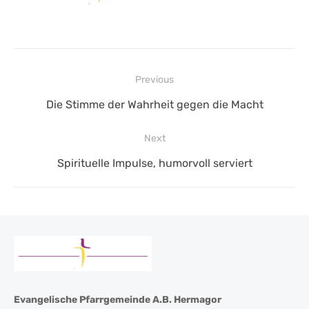
Beitragsnavigation
Previous
Previous
Die Stimme der Wahrheit gegen die Macht
post:
Next
Next
Spirituelle Impulse, humorvoll serviert
post:
Evangelische Pfarrgemeinde A.B. Hermagor