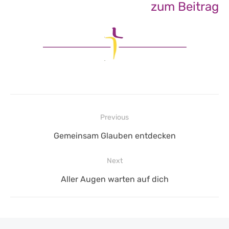
zum Beitrag
Beitragsnavigation
Previous
Previous
Gemeinsam Glauben entdecken
post:
Next
Next
Aller Augen warten auf dich
post: