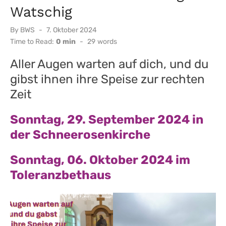
Watschig
Posted
By
BWS
7. Oktober 2024
on
Time to Read:
0 min
-
29
words
Aller Augen warten auf dich, und du
gibst ihnen ihre Speise zur rechten
Zeit
Sonntag, 29. September 2024 in
der Schneerosenkirche
Sonntag, 06. Oktober 2024 im
Toleranzbethaus