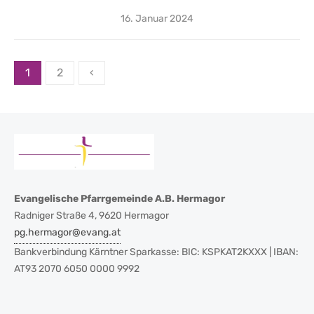
Posted
16. Januar 2024
on
Seitennummerierung
1
2
‹
der
Beiträge
Evangelische Pfarrgemeinde A.B. Hermagor
Radniger Straße 4, 9620 Hermagor
pg.hermagor@evang.at
Bankverbindung Kärntner Sparkasse: BIC: KSPKAT2KXXX | IBAN:
AT93 2070 6050 0000 9992